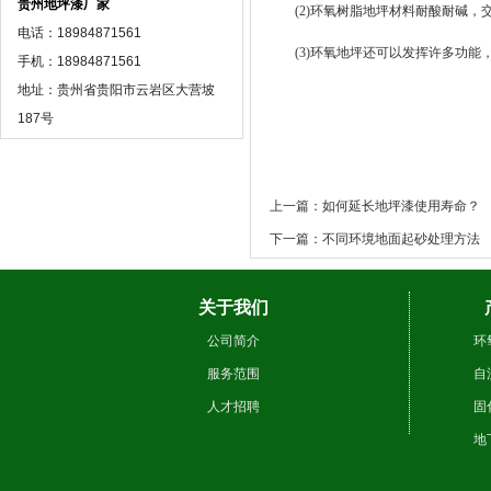
贵州地坪漆厂家
(2)环氧树脂地坪材料耐酸耐碱
电话：18984871561
(3)环氧地坪还可以发挥许多功
手机：18984871561
地址：贵州省贵阳市云岩区大营坡
187号
上一篇：如何延长地坪漆使用寿命？
下一篇：不同环境地面起砂处理方法
关于我们
公司简介
环
服务范围
自
人才招聘
固
地